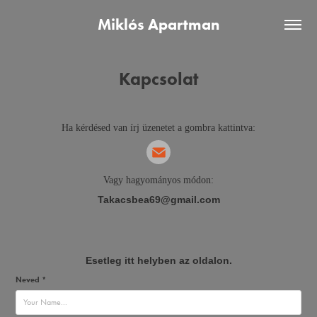
Miklós Apartman
Kapcsolat
Ha kérdésed van írj üzenetet a gombra kattintva:
Vagy hagyományos módon:
Takacsbea69@gmail.com
Esetleg itt helyben az oldalon.
Neved *